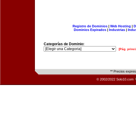
Registro de Dominios
|
Web Hosting
|
D
Dominios Expirados
|
Industrias
|
Indu
Categorías de Dominio:
[Pág. princi
** Precios expre
© 2002/2022 Solo10.com