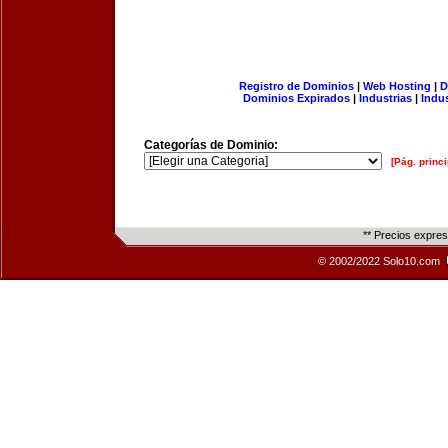
Registro de Dominios
|
Web Hosting
|
D
Dominios Expirados
|
Industrias
|
Indu
Categorías de Dominio:
[Pág. princi
** Precios expre
© 2002/2022 Solo10.com