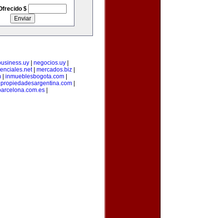
Ofrecido $
business.uy
|
negocios.uy
|
enciales.net
|
mercados.biz
|
m
|
inmueblesbogota.com
|
|
propiedadesargentina.com
|
arcelona.com.es
|