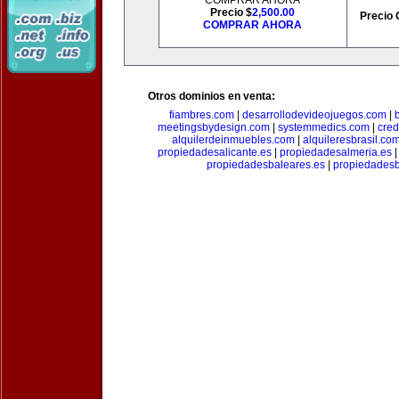
COMPRAR AHORA
Precio $
2,500.00
Precio 
COMPRAR AHORA
Otros dominios en venta:
fiambres.com
|
desarrollodevideojuegos.com
|
meetingsbydesign.com
|
systemmedics.com
|
cred
alquilerdeinmuebles.com
|
alquileresbrasil.co
propiedadesalicante.es
|
propiedadesalmeria.es
propiedadesbaleares.es
|
propiedadesb