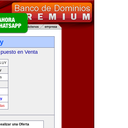
y
 puesto en Venta
.UY
y
s
uy
tas
ealizar una Oferta