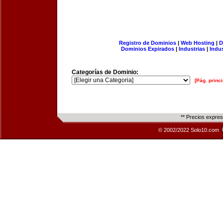
Registro de Dominios
|
Web Hosting
|
D
Dominios Expirados
|
Industrias
|
Indu
Categorías de Dominio:
[Pág. princi
** Precios expre
© 2002/2022 Solo10.com