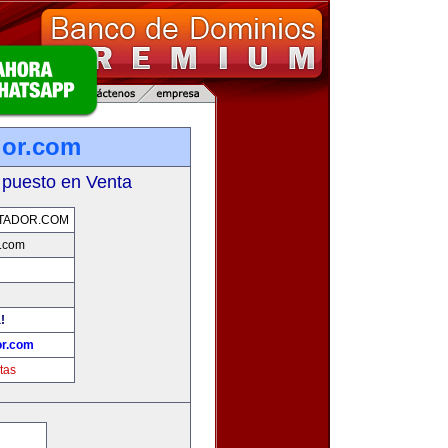
dor.com
 puesto en Venta
TADOR.COM
.com
!
r.com
tas