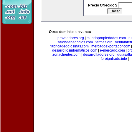
Precio Ofrecido $
Otros dominios en venta:
proveedores.org
|
mundopropiedades.com
|
ru
salondenegocios.com
|
termas.org
|
ventainte
fabricadegolosinas.com
|
mercadoexportador.com
desarrollosinformaticos.com
|
e-mercado.com
|
pr
zonaclientes.com
|
desarrolladores.org
|
guiasalt
foreigntrade.info
|