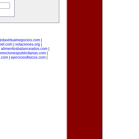
edavirtualnegocios.com
|
rnet.com
|
votaciones.org
|
|
alimentosbalanceados.com
|
omocionespublicitarias.com
|
a.com
|
ejerciciosfisicos.com
|