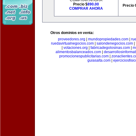
COMPRAR AHORA
Precio $
890.00
Precio 
COMPRAR AHORA
Otros dominios en venta:
proveedores.org
|
mundopropiedades.com
|
ru
ruedavirtualnegocios.com
|
salondenegocios.com
|
|
votaciones.org
|
fabricadegolosinas.com
|
m
alimentosbalanceados.com
|
desarrollosinforma
promocionespublicitarias.com
|
zonaclientes.
guiasalta.com
|
ejerciciosfisi