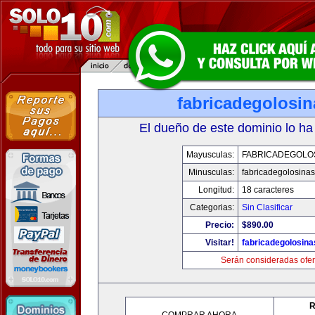
fabricadegolosi
El dueño de este dominio lo ha
Mayusculas:
FABRICADEGOLO
Minusculas:
fabricadegolosina
Longitud:
18 caracteres
Categorias:
Sin Clasificar
Precio:
$890.00
Visitar!
fabricadegolosin
Serán consideradas ofer
R