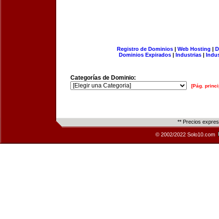
Registro de Dominios
|
Web Hosting
|
D
Dominios Expirados
|
Industrias
|
Indu
Categorías de Dominio:
[Pág. princi
** Precios expre
© 2002/2022 Solo10.com