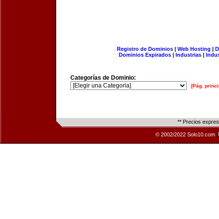
Registro de Dominios
|
Web Hosting
|
D
Dominios Expirados
|
Industrias
|
Indu
Categorías de Dominio:
[Pág. princi
** Precios expre
© 2002/2022 Solo10.com