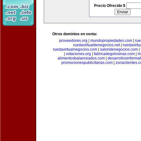
Precio Ofrecido $
Otros dominios en venta:
proveedores.org
|
mundopropiedades.com
|
rue
ruedavirtualdenegocios.net
|
ruedavirtu
ruedavirtualnegocios.com
|
salondenegocios.com
|
|
votaciones.org
|
fabricadegolosinas.com
|
m
alimentosbalanceados.com
|
desarrollosinforma
promocionespublicitarias.com
|
zonaclientes.