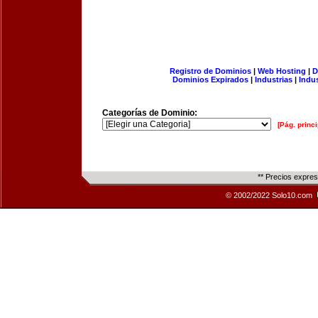
Registro de Dominios
|
Web Hosting
|
D
Dominios Expirados
|
Industrias
|
Indu
Categorías de Dominio:
[Pág. princi
** Precios expre
© 2002/2022 Solo10.com