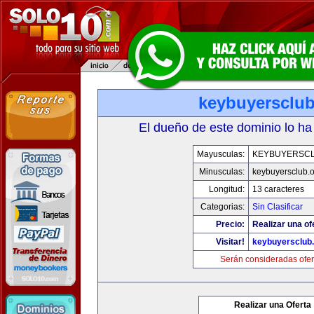
keybuyersclub
El dueño de este dominio lo ha
Mayusculas:
KEYBUYERSC
Minusculas:
keybuyersclub.
Longitud:
13 caracteres
Categorias:
Sin Clasificar
Precio:
Realizar una of
Visitar!
keybuyersclub
Serán consideradas ofer
Realizar una Oferta