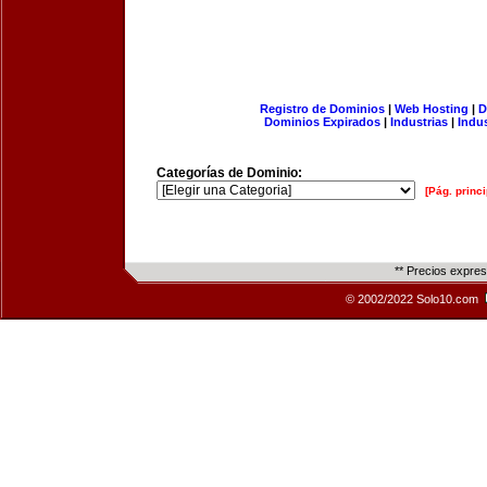
Registro de Dominios
|
Web Hosting
|
D
Dominios Expirados
|
Industrias
|
Indu
Categorías de Dominio:
[Pág. princi
** Precios expre
© 2002/2022 Solo10.com