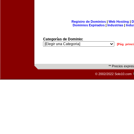
Registro de Dominios
|
Web Hosting
|
D
Dominios Expirados
|
Industrias
|
Indu
Categorías de Dominio:
[Pág. princi
** Precios expre
© 2002/2022 Solo10.com