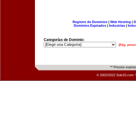
Registro de Dominios
|
Web Hosting
|
D
Dominios Expirados
|
Industrias
|
Indu
Categorías de Dominio:
[Pág. princi
** Precios expre
© 2002/2022 Solo10.com