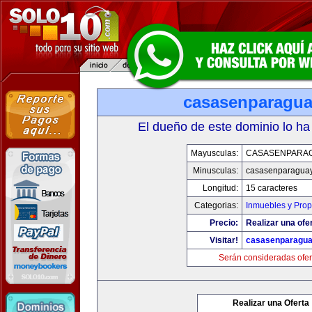
casasenparagu
El dueño de este dominio lo ha
Mayusculas:
CASASENPARA
Minusculas:
casasenparagua
Longitud:
15 caracteres
Categorias:
Inmuebles y Pro
Precio:
Realizar una ofer
Visitar!
casasenparagu
Serán consideradas ofer
Realizar una Oferta