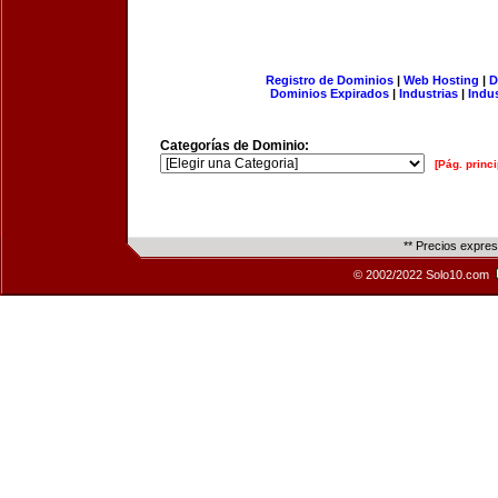
Registro de Dominios
|
Web Hosting
|
D
Dominios Expirados
|
Industrias
|
Indu
Categorías de Dominio:
[Pág. princi
** Precios expre
© 2002/2022 Solo10.com