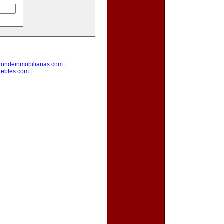
iondeinmobiliarias.com
|
uebles.com
|