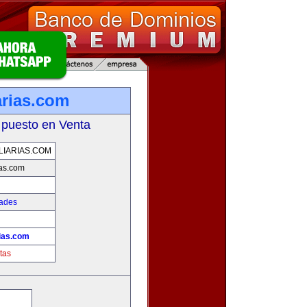
arias.com
 puesto en Venta
LIARIAS.COM
ias.com
dades
rias.com
tas