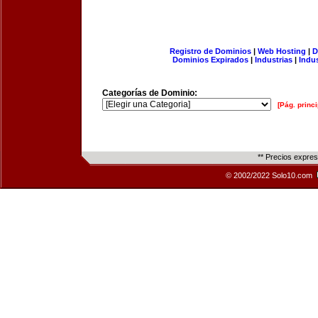
Registro de Dominios
|
Web Hosting
|
D
Dominios Expirados
|
Industrias
|
Indu
Categorías de Dominio:
[Pág. princi
** Precios expre
© 2002/2022 Solo10.com